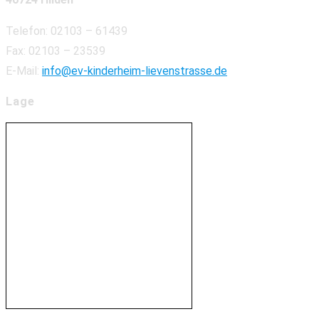
Telefon: 02103 – 61439
Fax: 02103 – 23539
E-Mail:
info@ev-kinderheim-lievenstrasse.de
Lage