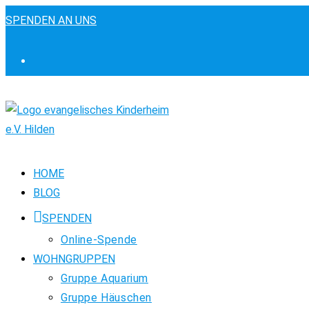
Zum
SPENDEN AN UNS
Inhalt
springen
HOME
BLOG
SPENDEN
Online-Spende
WOHNGRUPPEN
Gruppe Aquarium
Gruppe Häuschen