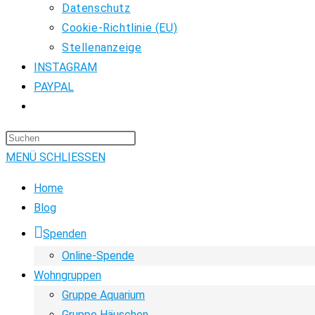
Datenschutz
Cookie-Richtlinie (EU)
Stellenanzeige
INSTAGRAM
PAYPAL
WEBSITE-
SUCHE
Press
UMSCHALTEN
Escape
MENÜ
SCHLIESSEN
to
Home
close
Blog
the
Spenden
search
panel.
Online-Spende
Wohngruppen
Gruppe Aquarium
Gruppe Häuschen