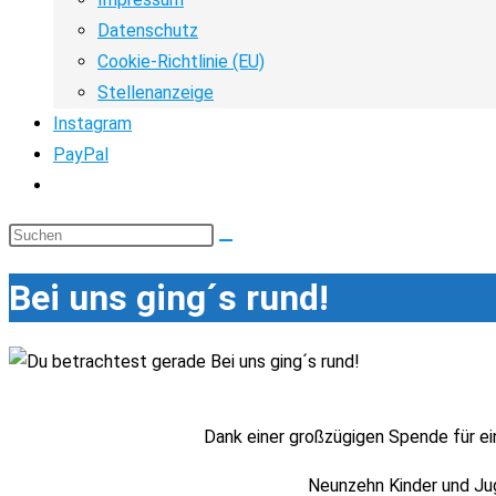
Datenschutz
Cookie-Richtlinie (EU)
Stellenanzeige
Instagram
PayPal
Website-
Suche
Diese
umschalten
Website
Bei uns ging´s rund!
durchsuchen
Dank einer großzügigen Spende für ein
Neunzehn Kinder und Ju