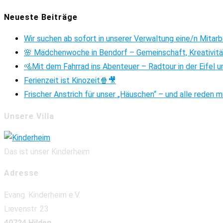
Neueste Beiträge
Wir suchen ab sofort in unserer Verwaltung eine/n Mitar
🌸 Mädchenwoche in Bendorf – Gemeinschaft, Kreativitä
🚵Mit dem Fahrrad ins Abenteuer – Radtour in der Eifel u
Ferienzeit ist Kinozeit🍿🎥
Frischer Anstrich für unser „Häuschen“ – und alle reden m
Unsere Villa
Das ist unser Kinderheim
Adresse
Evang. Kinderheim e.V.
Lievenstr. 23
40724 Hilden