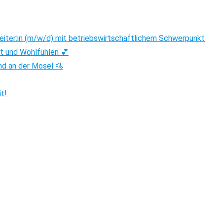
beiter:in (m/w/d) mit betriebswirtschaftlichem Schwerpunkt
t und Wohlfühlen 💕
nd an der Mosel 🚵
it!