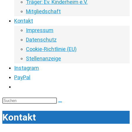
Träger: Ev. Kinderheim e.V.
Mitgliedschaft
Kontakt
Impressum
Datenschutz
Cookie-Richtlinie (EU)
Stellenanzeige
Instagram
PayPal
Website-
Suche
Diese
umschalten
Website
Kontakt
durchsuchen