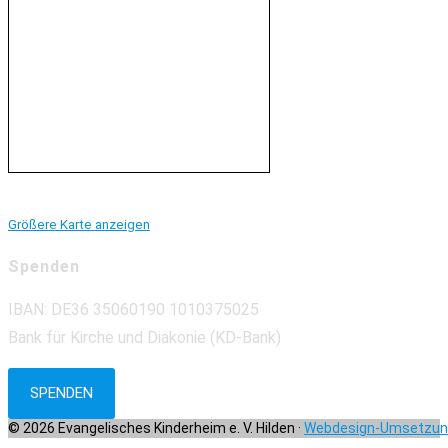
Größere Karte anzeigen
Spenden
IBAN: DE36 35060190 1010375025
Bank für Kirche und Diakonie (KD-Bank)
SPENDEN
© 2026 Evangelisches Kinderheim e. V. Hilden ·
Webdesign-Umsetzung