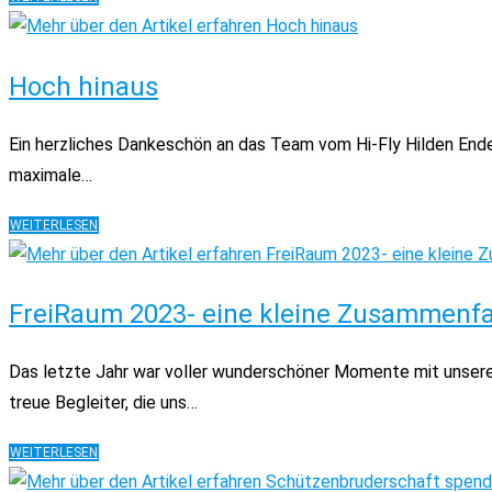
VORTRAG
BEI
DER
Hoch hinaus
ROTARY
HILDEN-
HAAN
Ein herzliches Dankeschön an das Team vom Hi-Fly Hilden Ende 
STIFTUNG
maximale…
HOCH
WEITERLESEN
HINAUS
FreiRaum 2023- eine kleine Zusammenfas
Das letzte Jahr war voller wunderschöner Momente mit unsere
treue Begleiter, die uns…
FREIRAUM
WEITERLESEN
2023-
EINE