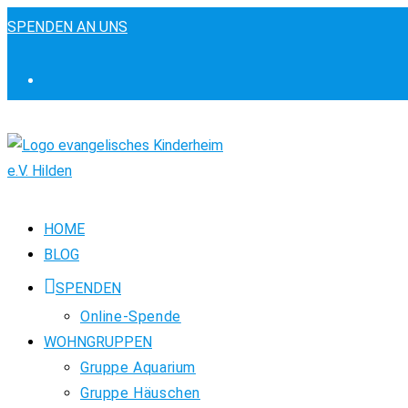
Zum
SPENDEN AN UNS
Inhalt
springen
HOME
BLOG
SPENDEN
Online-Spende
WOHNGRUPPEN
Gruppe Aquarium
Gruppe Häuschen