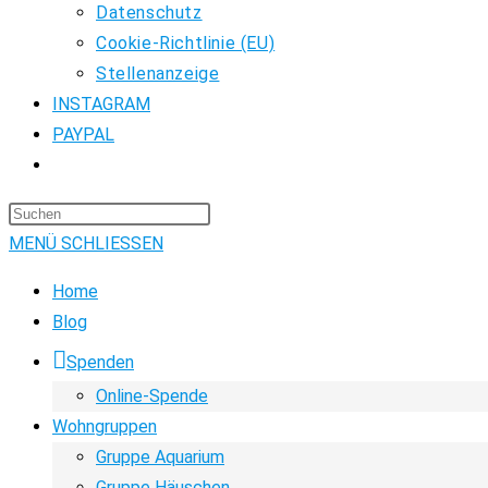
Datenschutz
Cookie-Richtlinie (EU)
Stellenanzeige
INSTAGRAM
PAYPAL
WEBSITE-
SUCHE
Press
UMSCHALTEN
Escape
MENÜ
SCHLIESSEN
to
Home
close
Blog
the
Spenden
search
panel.
Online-Spende
Wohngruppen
Gruppe Aquarium
Gruppe Häuschen