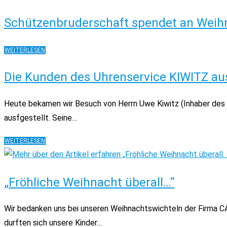
KLEINE
Schützenbruderschaft spendet an Weihn
ZUSAMMENFASSUNG
UNSERER
TIERGESTÜTZTEN
SCHÜTZENBRUDERSCHAFT
WEITERLESEN
INTERVENTION
SPENDET
AN
Die Kunden des Uhrenservice KIWITZ au
WEIHNACHTEN
AN
DAS
Heute bekamen wir Besuch von Herrn Uwe Kiwitz (Inhaber des U
EV.
ausfgestellt. Seine…
KINDERHEIM
DIE
WEITERLESEN
KUNDEN
DES
UHRENSERVICE
„Fröhliche Weihnacht überall…“
KIWITZ
AUS
HILDEN
Wir bedanken uns bei unseren Weihnachtswichteln der Firma CA
durften sich unsere Kinder…