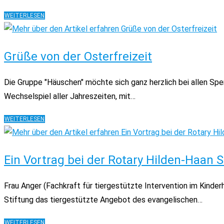
SPENDE
WEITERLESEN
DER
STADTWERKE-
HILDEN
Grüße von der Osterfreizeit
Die Gruppe "Häuschen" möchte sich ganz herzlich bei allen Spe
Wechselspiel aller Jahreszeiten, mit…
GRÜSSE V
WEITERLESEN
ON D
ER O
STERFREIZEIT
Ein Vortrag bei der Rotary Hilden-Haan S
Frau Anger (Fachkraft für tiergestützte Intervention im Kinder
Stiftung das tiergestützte Angebot des evangelischen…
EIN
WEITERLESEN