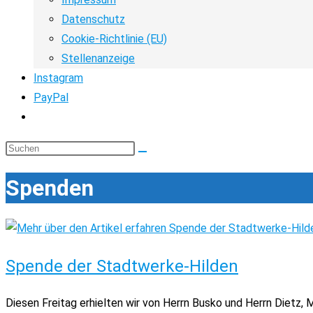
Datenschutz
Cookie-Richtlinie (EU)
Stellenanzeige
Instagram
PayPal
Website-
Suche
Diese
umschalten
Website
Spenden
durchsuchen
Spende der Stadtwerke-Hilden
Diesen Freitag erhielten wir von Herrn Busko und Herrn Dietz