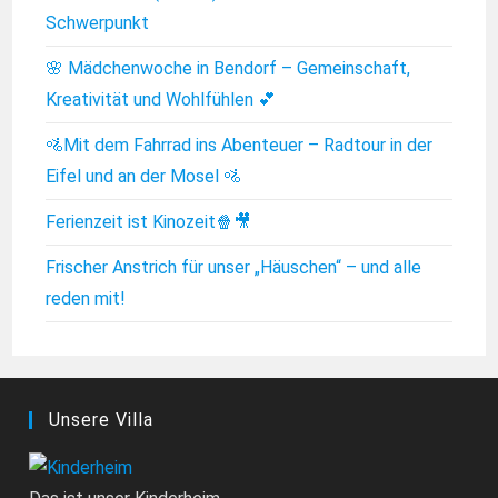
Schwerpunkt
🌸 Mädchenwoche in Bendorf – Gemeinschaft,
Kreativität und Wohlfühlen 💕
🚵Mit dem Fahrrad ins Abenteuer – Radtour in der
Eifel und an der Mosel 🚵
Ferienzeit ist Kinozeit🍿🎥
Frischer Anstrich für unser „Häuschen“ – und alle
reden mit!
Unsere Villa