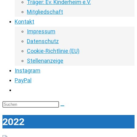
Träger: Ev. Kinderheim e.V.
Mitgliedschaft
Kontakt
Impressum
Datenschutz
Cookie-Richtlinie (EU)
Stellenanzeige
Instagram
PayPal
Website-
Suche
Diese
umschalten
Website
2022
durchsuchen