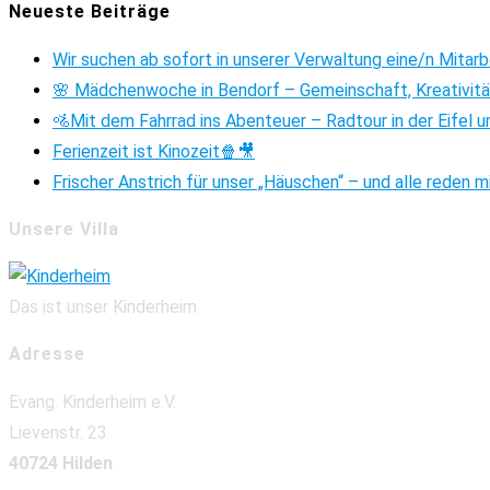
Neueste Beiträge
Wir suchen ab sofort in unserer Verwaltung eine/n Mitar
🌸 Mädchenwoche in Bendorf – Gemeinschaft, Kreativitä
🚵Mit dem Fahrrad ins Abenteuer – Radtour in der Eifel u
Ferienzeit ist Kinozeit🍿🎥
Frischer Anstrich für unser „Häuschen“ – und alle reden m
Unsere Villa
Das ist unser Kinderheim
Adresse
Evang. Kinderheim e.V.
Lievenstr. 23
40724 Hilden