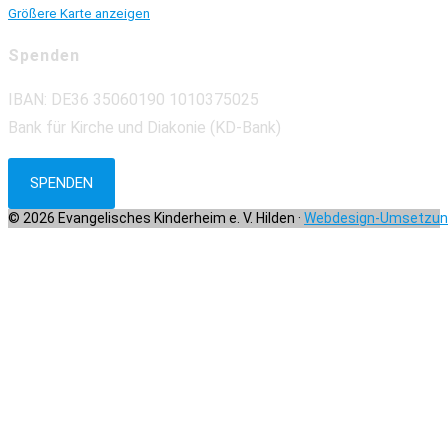
Größere Karte anzeigen
Spenden
IBAN: DE36 35060190 1010375025
Bank für Kirche und Diakonie (KD-Bank)
SPENDEN
© 2026 Evangelisches Kinderheim e. V. Hilden ·
Webdesign-Umsetzung