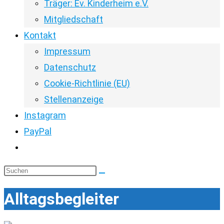
Träger: Ev. Kinderheim e.V.
Mitgliedschaft
Kontakt
Impressum
Datenschutz
Cookie-Richtlinie (EU)
Stellenanzeige
Instagram
PayPal
Website-
Suche
Diese
umschalten
Website
Alltagsbegleiter
durchsuchen