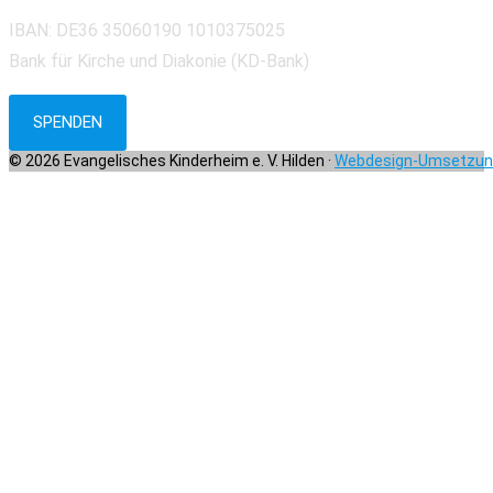
IBAN: DE36 35060190 1010375025
Bank für Kirche und Diakonie (KD-Bank)
SPENDEN
© 2026 Evangelisches Kinderheim e. V. Hilden ·
Webdesign-Umsetzung