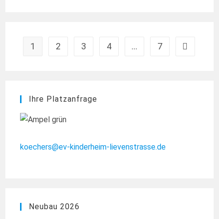
DIE
DEED
CONSULTING
GMBH
AUS
LANGENFELD
1
2
3
4
…
7
Zur nächst
Ihre Platzanfrage
koechers@ev-kinderheim-lievenstrasse.de
Neubau 2026