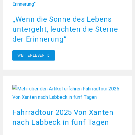
„Wenn die Sonne des Lebens
untergeht, leuchten die Sterne
der Erinnerung“
„WENN
WEITERLESEN
DIE
SONNE
DES
LEBENS
UNTERGEHT,
LEUCHTEN
DIE
STERNE
DER
ERINNERUNG“
Fahrradtour 2025 Von Xanten
nach Labbeck in fünf Tagen