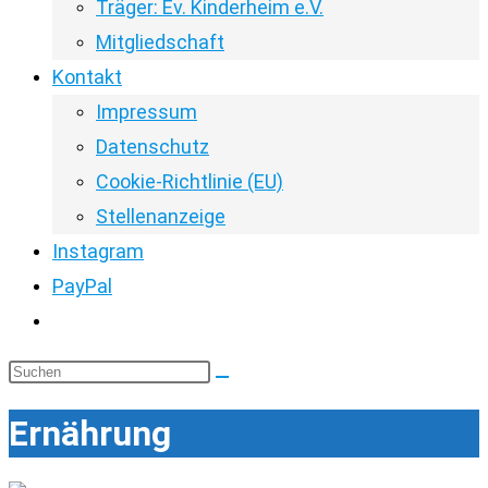
Träger: Ev. Kinderheim e.V.
Mitgliedschaft
Kontakt
Impressum
Datenschutz
Cookie-Richtlinie (EU)
Stellenanzeige
Instagram
PayPal
Website-
Suche
Diese
umschalten
Website
Ernährung
durchsuchen