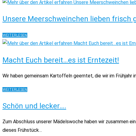
Unsere Meerschweinchen lieben frisch 
UNSERE
WEITERLESEN
MEERSCHWEINCHEN
LIEBEN
FRISCH
Macht Euch bereit…es ist Erntezeit!
GEZUPFTES
GRAS
Wir haben gemeinsam Kartoffeln geerntet, die wir im Frühjahr i
MACHT
WEITERLESEN
EUCH
BEREIT…
Schön und lecker….
ES
IST
ERNTEZEIT!
Zum Abschluss unserer Mädelswoche haben wir zusammen ein groß
dieses Frühstück…