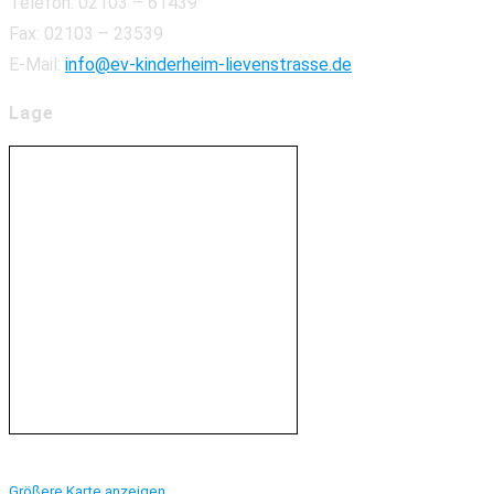
Telefon: 02103 – 61439
Fax: 02103 – 23539
E-Mail:
info@ev-kinderheim-lievenstrasse.de
Lage
Größere Karte anzeigen