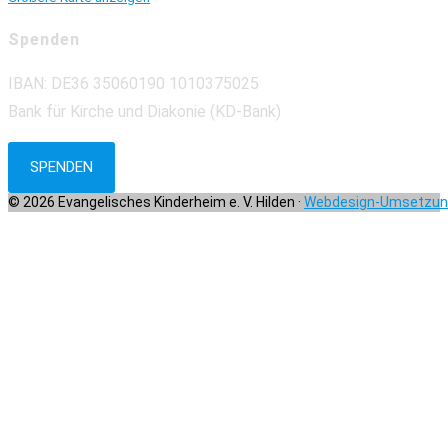
Spenden
IBAN: DE36 35060190 1010375025
Bank für Kirche und Diakonie (KD-Bank)
SPENDEN
© 2026 Evangelisches Kinderheim e. V. Hilden ·
Webdesign-Umsetzung