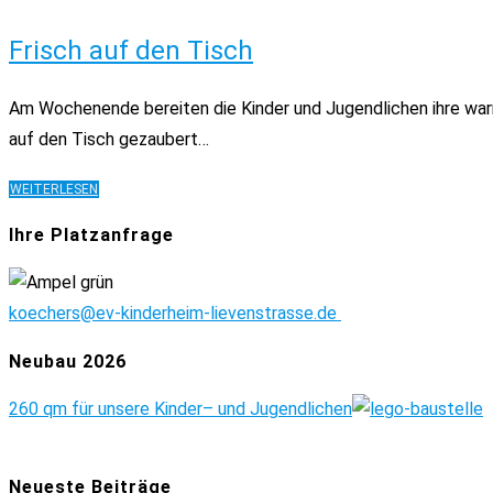
WOCHENENDE
Frisch auf den Tisch
Am Wochenende bereiten die Kinder und Jugendlichen ihre warm
auf den Tisch gezaubert…
FRISCH
WEITERLESEN
AUF
DEN
Ihre Platzanfrage
TISCH
koechers@ev-kinderheim-lievenstrasse.de
Neubau 2026
260 qm für unsere Kinder
– und Jugendlichen
Neueste Beiträge